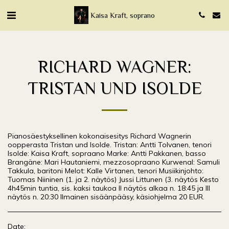
Kaisa Kraft, soprano
RICHARD WAGNER:
TRISTAN UND ISOLDE
Pianosäestyksellinen kokonaisesitys Richard Wagnerin
oopperasta Tristan und Isolde. Tristan: Antti Tolvanen, tenori
Isolde: Kaisa Kraft, sopraano Marke: Antti Pakkanen, basso
Brangäne: Mari Hautaniemi, mezzosopraano Kurwenal: Samuli
Takkula, baritoni Melot: Kalle Virtanen, tenori Musiikinjohto:
Tuomas Niininen (1. ja 2. näytös) Jussi Littunen (3. näytös Kesto
4h45min tuntia, sis. kaksi taukoa II näytös alkaa n. 18:45 ja III
näytös n. 20:30 Ilmainen sisäänpääsy, käsiohjelma 20 EUR.
Date: